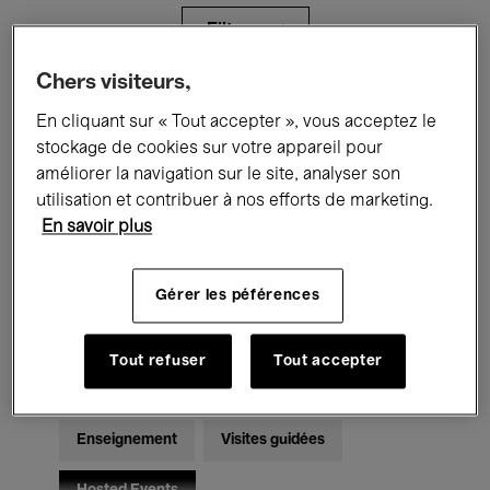
Filtres
Chers visiteurs,
Tous les événements
Concerts
En cliquant sur « Tout accepter », vous acceptez le
stockage de cookies sur votre appareil pour
Expositions
Films
Performances
améliorer la navigation sur le site, analyser son
utilisation et contribuer à nos efforts de marketing.
Rencontres & Débats
Jazz
En savoir plus
Musique classique
Global Music
Gérer les péférences
Musique électronique
Tout refuser
Tout accepter
Pour tous
Kids’ Palace
Enseignement
Visites guidées