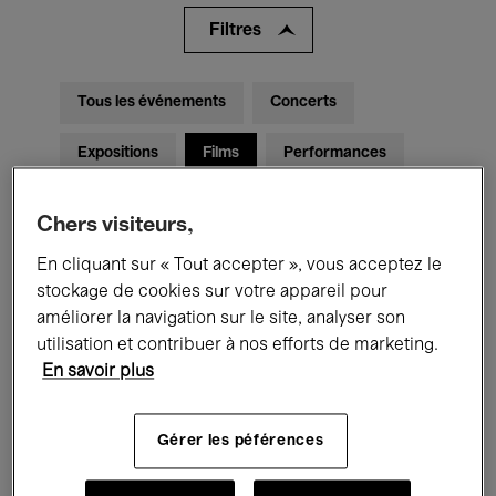
Filtres
Tous les événements
Concerts
Expositions
Films
Performances
Rencontres & Débats
Jazz
Chers visiteurs,
Musique classique
Global Music
En cliquant sur « Tout accepter », vous acceptez le
stockage de cookies sur votre appareil pour
Musique électronique
améliorer la navigation sur le site, analyser son
utilisation et contribuer à nos efforts de marketing.
En savoir plus
Pour tous
Kids’ Palace
Gérer les péférences
Enseignement
Visites guidées