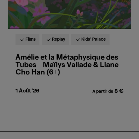
&
Liane-
Cho
Han
(6+)
Films
Replay
Kids’ Palace
Amélie et la Métaphysique des
Tubes - Maïlys Vallade & Liane-
Cho Han (6+)
1 Août'26
8 €
À partir de