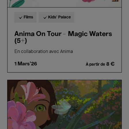
Films
Kids’ Palace
Anima On Tour – Magic Waters​​​​​​​
(5+)
En collaboration avec Anima
1 Mars'26
8 €
À partir de
Amélie
et
la
Métaphysique
des
Tubes
-
Maïlys
Vallade