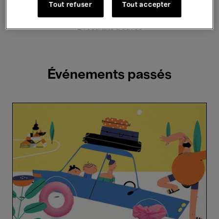
Hosted Events
Tout refuser
Tout accepter
2 résultats trouvés
Événements passés
Anima
On
Tour
–
Magic
Waters​​​​​​​
(5+)