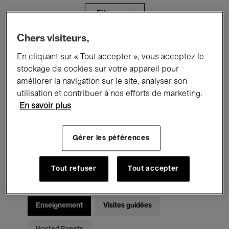
Filtres
Chers visiteurs,
Tous les événements
Concerts
En cliquant sur « Tout accepter », vous acceptez le
stockage de cookies sur votre appareil pour
Expositions
Films
Performances
améliorer la navigation sur le site, analyser son
utilisation et contribuer à nos efforts de marketing.
Rencontres & Débats
Jazz
En savoir plus
Musique classique
Global Music
Gérer les péférences
Musique électronique
Tout refuser
Tout accepter
Pour tous
Kids’ Palace
Enseignement
Visites guidées