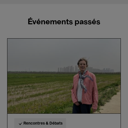
Événements passés
Meet
the
Thinker:
Louise
O.
Fresco
Rencontres & Débats