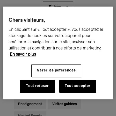
Filtres
Chers visiteurs,
Tous les événements
Concerts
En cliquant sur « Tout accepter », vous acceptez le
Expositions
Films
Performances
stockage de cookies sur votre appareil pour
améliorer la navigation sur le site, analyser son
Rencontres & Débats
Jazz
utilisation et contribuer à nos efforts de marketing.
En savoir plus
Musique classique
Global Music
Gérer les péférences
Musique électronique
Tout refuser
Tout accepter
Pour tous
Kids’ Palace
Enseignement
Visites guidées