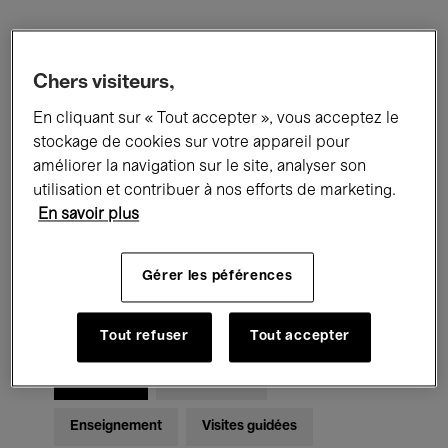
Filtres
Chers visiteurs,
Tous les événements
Concerts
En cliquant sur « Tout accepter », vous acceptez le
stockage de cookies sur votre appareil pour
Expositions
Films
Performances
améliorer la navigation sur le site, analyser son
utilisation et contribuer à nos efforts de marketing.
Rencontres & Débats
Jazz
En savoir plus
Musique classique
Global Music
Gérer les péférences
Musique électronique
Tout refuser
Tout accepter
Pour tous
Kids’ Palace
Enseignement
Visites guidées