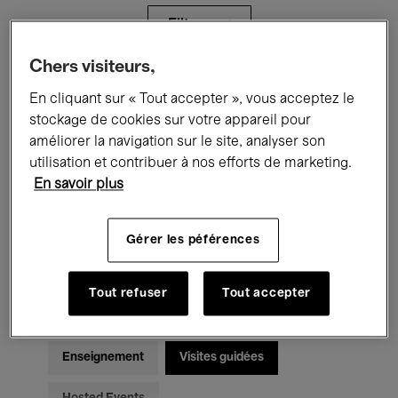
Filtres
Chers visiteurs,
Tous les événements
Concerts
En cliquant sur « Tout accepter », vous acceptez le
stockage de cookies sur votre appareil pour
Expositions
Films
Performances
améliorer la navigation sur le site, analyser son
utilisation et contribuer à nos efforts de marketing.
Rencontres & Débats
Jazz
En savoir plus
Musique classique
Global Music
Gérer les péférences
Musique électronique
Tout refuser
Tout accepter
Pour tous
Kids’ Palace
Enseignement
Visites guidées