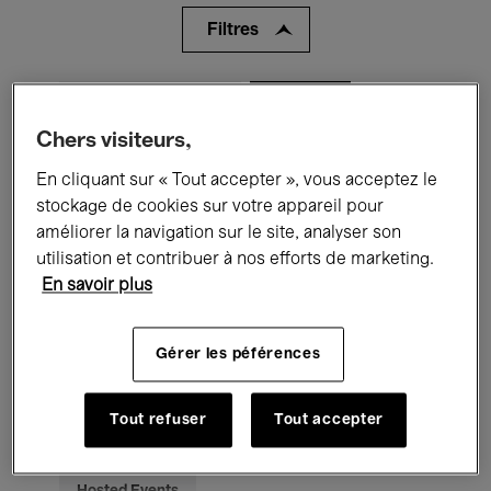
Filtres
Tous les événements
Concerts
Chers visiteurs,
Expositions
Films
Performances
En cliquant sur « Tout accepter », vous acceptez le
Rencontres & Débats
Jazz
stockage de cookies sur votre appareil pour
améliorer la navigation sur le site, analyser son
Musique classique
Global Music
utilisation et contribuer à nos efforts de marketing.
En savoir plus
Musique électronique
Gérer les péférences
Pour tous
Kids’ Palace
Tout refuser
Tout accepter
Enseignement
Visites guidées