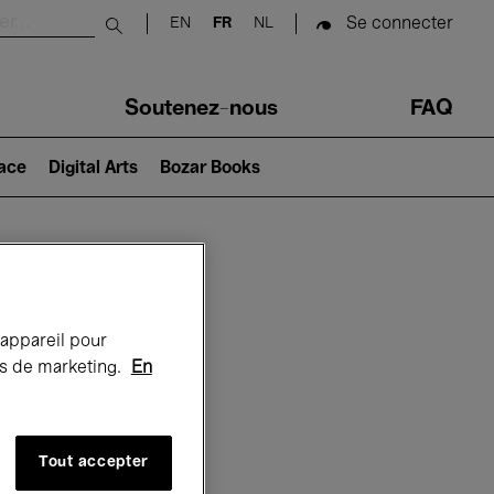
Se connecter
EN
FR
NL
Submit search
Soutenez-nous
FAQ
lace
Digital Arts
Bozar Books
Bozar
 appareil pour
rts de marketing.
En
Tout accepter