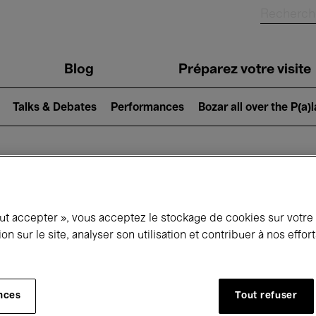
Blog
Préparez votre visite
Talks & Debates
Performances
Bozar all over the P(a)
ui se passe à 
out accepter », vous acceptez le stockage de cookies sur votre
ion sur le site, analyser son utilisation et contribuer à nos effo
jourd'hui
Prochains 7 jours
Mois
nces
Tout refuser
Mercredi 01 - Jeudi 30 Avril 2026