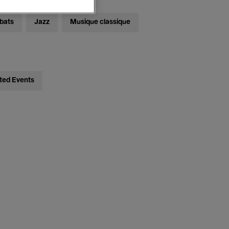
bats
Jazz
Musique classique
ted Events