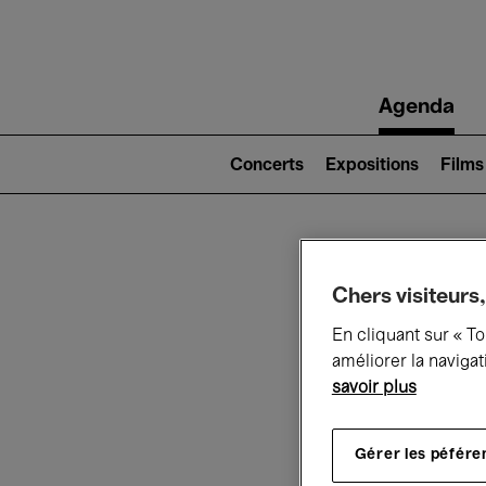
Main
Agenda
navigation
Main
navigation
Concerts
Expositions
Films
(level
2)
Ce q
Chers visiteurs,
En cliquant sur « T
améliorer la navigat
savoir plus
Au
Gérer les péfére