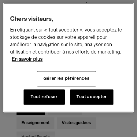
Filtres
Chers visiteurs,
Tous les événements
Concerts
En cliquant sur « Tout accepter », vous acceptez le
stockage de cookies sur votre appareil pour
Expositions
Films
Performances
améliorer la navigation sur le site, analyser son
utilisation et contribuer à nos efforts de marketing.
Rencontres & Débats
Jazz
En savoir plus
Musique classique
Global Music
Gérer les péférences
Musique électronique
Tout refuser
Tout accepter
Pour tous
Kids’ Palace
Enseignement
Visites guidées