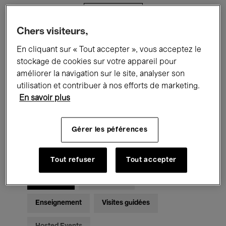
Filtres
Chers visiteurs,
Tous les événements
Concerts
En cliquant sur « Tout accepter », vous acceptez le
stockage de cookies sur votre appareil pour
Expositions
Films
Performances
améliorer la navigation sur le site, analyser son
utilisation et contribuer à nos efforts de marketing.
Rencontres & Débats
Jazz
En savoir plus
Musique classique
Global Music
Gérer les péférences
Musique électronique
Tout refuser
Tout accepter
Pour tous
Kids’ Palace
Enseignement
Visites guidées