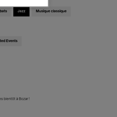
bats
Jazz
Musique classique
ted Events
s bientôt à Bozar !