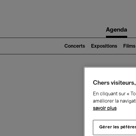
Main
Agenda
navigation
Main
navigation
Concerts
Expositions
Films
(level
2)
Ce q
Chers visiteurs,
En cliquant sur « T
améliorer la navigat
savoir plus
Au
Gérer les péfére