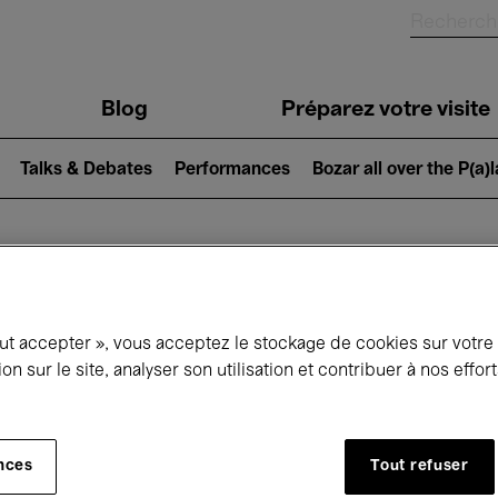
Blog
Préparez votre visite
Talks & Debates
Performances
Bozar all over the P(a)
ui se passe à 
out accepter », vous acceptez le stockage de cookies sur votre
ion sur le site, analyser son utilisation et contribuer à nos effo
jourd'hui
Prochains 7 jours
Mois
nces
Tout refuser
Mardi 14 - Mardi 21 Avril 2026