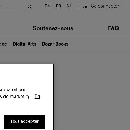
Se connecter
EN
FR
NL
Submit search
Soutenez-nous
FAQ
lace
Digital Arts
Bozar Books
Bozar
 appareil pour
rts de marketing.
En
Tout accepter