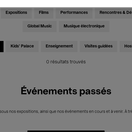
Expositions
Films
Performances
Rencontres & Dé
Global Music
Musique électronique
Kids’ Palace
Enseignement
Visites guidées
Hos
0 résultats trouvés
Événements passés
us nos expositions, ainsi que nos événements en cours et à venir. À trè