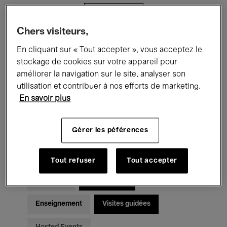
Filtres
Chers visiteurs,
Tous les événements
Concerts
En cliquant sur « Tout accepter », vous acceptez le
stockage de cookies sur votre appareil pour
Expositions
Films
Performances
améliorer la navigation sur le site, analyser son
utilisation et contribuer à nos efforts de marketing.
Rencontres & Débats
Jazz
En savoir plus
Musique classique
Global Music
Gérer les péférences
Musique électronique
Tout refuser
Tout accepter
Pour tous
Kids’ Palace
Enseignement
Visites guidées