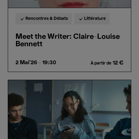
Rencontres & Débats
Littérature
Meet the Writer: Claire-Louise
Bennett
2 Mai'26
- 19:30
12 €
À partir de
Écrire
la
vie
–
Annie
Ernaux
racontée
par
des
lycéennes
et