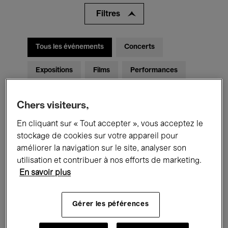
Filtres
Tous les événements
Concerts
Expositions
Films
Performances
Rencontres & Débats
Jazz
Chers visiteurs,
Musique classique
Global Music
En cliquant sur « Tout accepter », vous acceptez le
stockage de cookies sur votre appareil pour
Musique électronique
améliorer la navigation sur le site, analyser son
utilisation et contribuer à nos efforts de marketing.
En savoir plus
Pour tous
Kids’ Palace
Gérer les péférences
Enseignement
Visites guidées