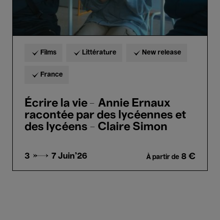
des
lycéens
-
Claire
Simon
Films
Littérature
New release
France
Écrire la vie – Annie Ernaux
racontée par des lycéennes et
des lycéens - Claire Simon
3 → 7
Juin'26
8 €
À partir de