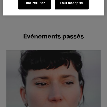
Hosted Events
Tout refuser
Tout accepter
2 résultats trouvés
Événements passés
Meet
the
Writer:
Claire-
Louise
Bennett