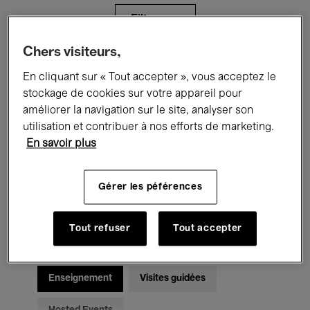
Filtres
Chers visiteurs,
Tous les événements
Concerts
En cliquant sur « Tout accepter », vous acceptez le
stockage de cookies sur votre appareil pour
Expositions
Films
Performances
améliorer la navigation sur le site, analyser son
utilisation et contribuer à nos efforts de marketing.
Rencontres & Débats
Jazz
En savoir plus
Musique classique
Global Music
Gérer les péférences
Musique électronique
Tout refuser
Tout accepter
Pour tous
Kids’ Palace
Enseignement
Visites guidées