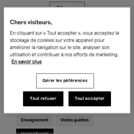
Filtres
Chers visiteurs,
Tous les événements
Concerts
En cliquant sur « Tout accepter », vous acceptez le
stockage de cookies sur votre appareil pour
Expositions
Films
Performances
améliorer la navigation sur le site, analyser son
utilisation et contribuer à nos efforts de marketing.
Rencontres & Débats
Jazz
En savoir plus
Musique classique
Global Music
Gérer les péférences
Musique électronique
Tout refuser
Tout accepter
Pour tous
Kids’ Palace
Enseignement
Visites guidées