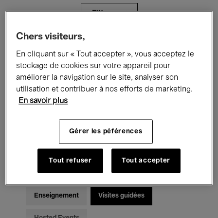
Filtres
Chers visiteurs,
Tous les événements
Concerts
En cliquant sur « Tout accepter », vous acceptez le
stockage de cookies sur votre appareil pour
Expositions
Films
Performances
améliorer la navigation sur le site, analyser son
utilisation et contribuer à nos efforts de marketing.
Rencontres & Débats
Jazz
En savoir plus
Musique classique
Global Music
Gérer les péférences
Musique électronique
Tout refuser
Tout accepter
Pour tous
Kids’ Palace
Enseignement
Visites guidées