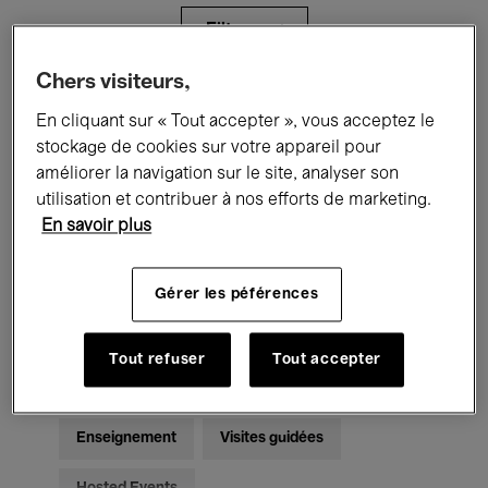
Filtres
Chers visiteurs,
Tous les événements
Concerts
En cliquant sur « Tout accepter », vous acceptez le
stockage de cookies sur votre appareil pour
Expositions
Films
Performances
améliorer la navigation sur le site, analyser son
utilisation et contribuer à nos efforts de marketing.
Rencontres & Débats
Jazz
En savoir plus
Musique classique
Global Music
Gérer les péférences
Musique électronique
Tout refuser
Tout accepter
Pour tous
Kids’ Palace
Enseignement
Visites guidées