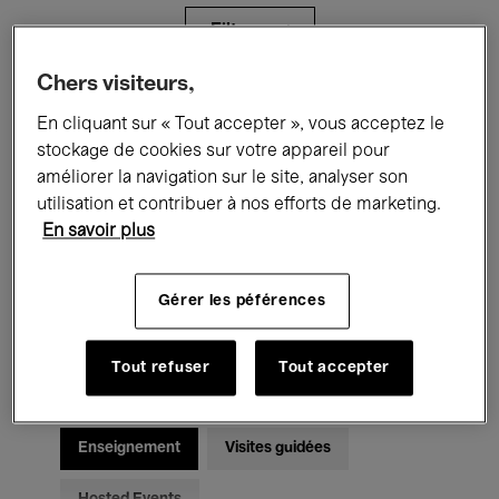
Filtres
Chers visiteurs,
Tous les événements
Concerts
En cliquant sur « Tout accepter », vous acceptez le
stockage de cookies sur votre appareil pour
Expositions
Films
Performances
améliorer la navigation sur le site, analyser son
utilisation et contribuer à nos efforts de marketing.
Rencontres & Débats
Jazz
En savoir plus
Musique classique
Global Music
Gérer les péférences
Musique électronique
Tout refuser
Tout accepter
Pour tous
Kids’ Palace
Enseignement
Visites guidées