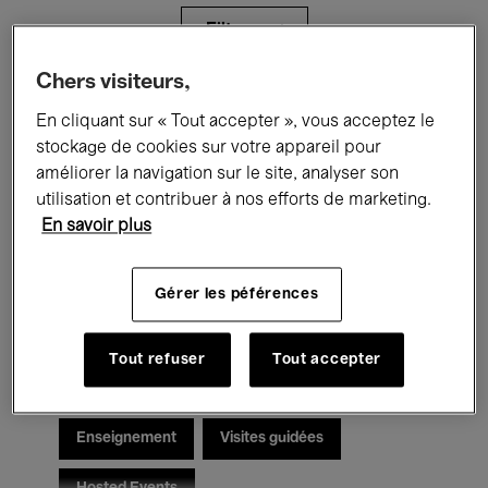
Filtres
Chers visiteurs,
Tous les événements
Concerts
En cliquant sur « Tout accepter », vous acceptez le
stockage de cookies sur votre appareil pour
Expositions
Films
Performances
améliorer la navigation sur le site, analyser son
utilisation et contribuer à nos efforts de marketing.
Rencontres & Débats
Jazz
En savoir plus
Musique classique
Global Music
Gérer les péférences
Musique électronique
Tout refuser
Tout accepter
Pour tous
Kids’ Palace
Enseignement
Visites guidées