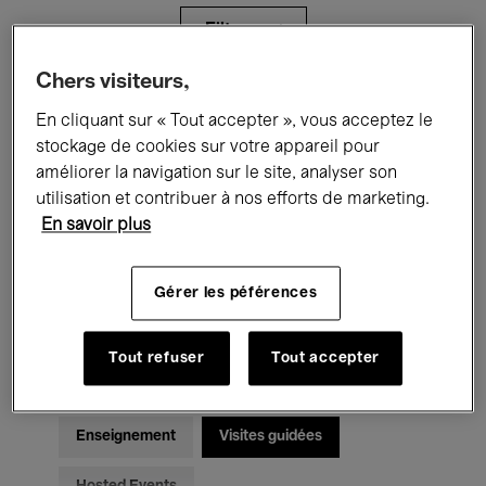
Filtres
Chers visiteurs,
Tous les événements
Concerts
En cliquant sur « Tout accepter », vous acceptez le
stockage de cookies sur votre appareil pour
Expositions
Films
Performances
améliorer la navigation sur le site, analyser son
utilisation et contribuer à nos efforts de marketing.
Rencontres & Débats
Jazz
En savoir plus
Musique classique
Global Music
Gérer les péférences
Musique électronique
Tout refuser
Tout accepter
Pour tous
Kids’ Palace
Enseignement
Visites guidées