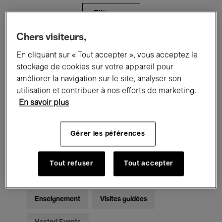
Filtres
Chers visiteurs,
Tous les événements
Concerts
En cliquant sur « Tout accepter », vous acceptez le
stockage de cookies sur votre appareil pour
Expositions
Films
Performances
améliorer la navigation sur le site, analyser son
utilisation et contribuer à nos efforts de marketing.
Rencontres & Débats
Jazz
En savoir plus
Musique classique
Global Music
Gérer les péférences
Musique électronique
Tout refuser
Tout accepter
Pour tous
Kids’ Palace
Enseignement
Visites guidées