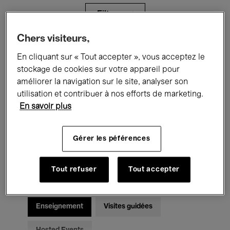
Filtres
Chers visiteurs,
Tous les événements
Concerts
En cliquant sur « Tout accepter », vous acceptez le
stockage de cookies sur votre appareil pour
Expositions
Films
Performances
améliorer la navigation sur le site, analyser son
utilisation et contribuer à nos efforts de marketing.
Rencontres & Débats
Jazz
En savoir plus
Musique classique
Global Music
Gérer les péférences
Musique électronique
Tout refuser
Tout accepter
Pour tous
Kids’ Palace
Enseignement
Visites guidées