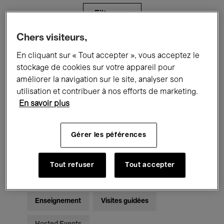
Filtres
Chers visiteurs,
Tous les événements
Concerts
En cliquant sur « Tout accepter », vous acceptez le
stockage de cookies sur votre appareil pour
Expositions
Films
Performances
améliorer la navigation sur le site, analyser son
utilisation et contribuer à nos efforts de marketing.
Rencontres & Débats
Jazz
En savoir plus
Musique classique
Global Music
Gérer les péférences
Musique électronique
Tout refuser
Tout accepter
Pour tous
Kids’ Palace
Enseignement
Visites guidées