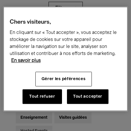
Filtres
Chers visiteurs,
Tous les événements
Concerts
En cliquant sur « Tout accepter », vous acceptez le
stockage de cookies sur votre appareil pour
Expositions
Films
Performances
améliorer la navigation sur le site, analyser son
utilisation et contribuer à nos efforts de marketing.
Rencontres & Débats
Jazz
En savoir plus
Musique classique
Global Music
Gérer les péférences
Musique électronique
Tout refuser
Tout accepter
Pour tous
Kids’ Palace
Enseignement
Visites guidées