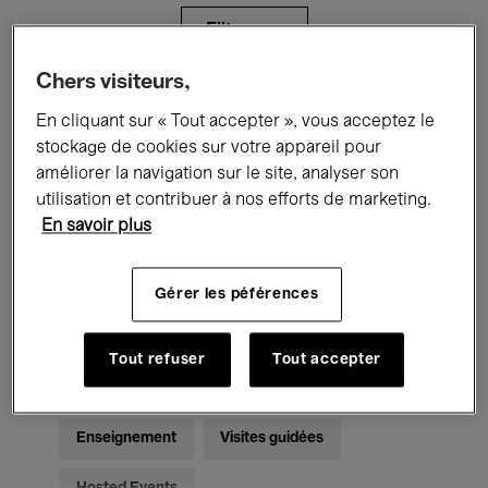
Filtres
Chers visiteurs,
Tous les événements
Concerts
En cliquant sur « Tout accepter », vous acceptez le
stockage de cookies sur votre appareil pour
Expositions
Films
Performances
améliorer la navigation sur le site, analyser son
utilisation et contribuer à nos efforts de marketing.
Rencontres & Débats
Jazz
En savoir plus
Musique classique
Global Music
Gérer les péférences
Musique électronique
Tout refuser
Tout accepter
Pour tous
Kids’ Palace
Enseignement
Visites guidées