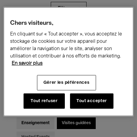
Filtres
Chers visiteurs,
Tous les événements
Concerts
En cliquant sur « Tout accepter », vous acceptez le
stockage de cookies sur votre appareil pour
Expositions
Films
Performances
améliorer la navigation sur le site, analyser son
utilisation et contribuer à nos efforts de marketing.
Rencontres & Débats
Jazz
En savoir plus
Musique classique
Global Music
Gérer les péférences
Musique électronique
Tout refuser
Tout accepter
Pour tous
Kids’ Palace
Enseignement
Visites guidées