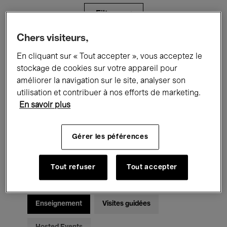
Filtres
Chers visiteurs,
Tous les événements
Concerts
En cliquant sur « Tout accepter », vous acceptez le
stockage de cookies sur votre appareil pour
Expositions
Films
Performances
améliorer la navigation sur le site, analyser son
utilisation et contribuer à nos efforts de marketing.
Rencontres & Débats
Jazz
En savoir plus
Musique classique
Global Music
Gérer les péférences
Musique électronique
Tout refuser
Tout accepter
Pour tous
Kids’ Palace
Enseignement
Visites guidées