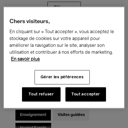
Filtres
Chers visiteurs,
Tous les événements
Concerts
En cliquant sur « Tout accepter », vous acceptez le
stockage de cookies sur votre appareil pour
Expositions
Films
Performances
améliorer la navigation sur le site, analyser son
utilisation et contribuer à nos efforts de marketing.
Rencontres & Débats
Jazz
En savoir plus
Musique classique
Global Music
Gérer les péférences
Musique électronique
Tout refuser
Tout accepter
Pour tous
Kids’ Palace
Enseignement
Visites guidées