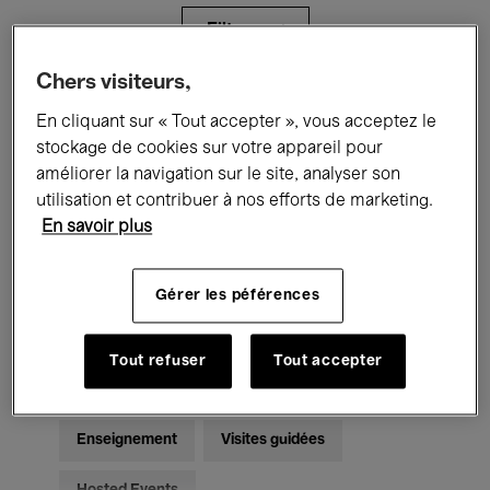
Filtres
Chers visiteurs,
Tous les événements
Concerts
En cliquant sur « Tout accepter », vous acceptez le
stockage de cookies sur votre appareil pour
Expositions
Films
Performances
améliorer la navigation sur le site, analyser son
utilisation et contribuer à nos efforts de marketing.
Rencontres & Débats
Jazz
En savoir plus
Musique classique
Global Music
Gérer les péférences
Musique électronique
Tout refuser
Tout accepter
Pour tous
Kids’ Palace
Enseignement
Visites guidées