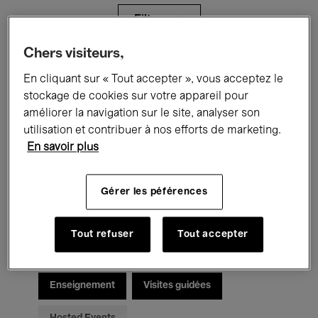
Filtres
Chers visiteurs,
Tous les événements
Concerts
En cliquant sur « Tout accepter », vous acceptez le
stockage de cookies sur votre appareil pour
Expositions
Films
Performances
améliorer la navigation sur le site, analyser son
utilisation et contribuer à nos efforts de marketing.
Rencontres & Débats
Jazz
En savoir plus
Musique classique
Global Music
Gérer les péférences
Musique électronique
Tout refuser
Tout accepter
Pour tous
Kids’ Palace
Enseignement
Visites guidées