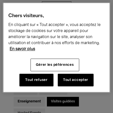
Filtres
Chers visiteurs,
Tous les événements
Concerts
En cliquant sur « Tout accepter », vous acceptez le
stockage de cookies sur votre appareil pour
Expositions
Films
Performances
améliorer la navigation sur le site, analyser son
utilisation et contribuer à nos efforts de marketing.
Rencontres & Débats
Jazz
En savoir plus
Musique classique
Global Music
Gérer les péférences
Musique électronique
Tout refuser
Tout accepter
Pour tous
Kids’ Palace
Enseignement
Visites guidées