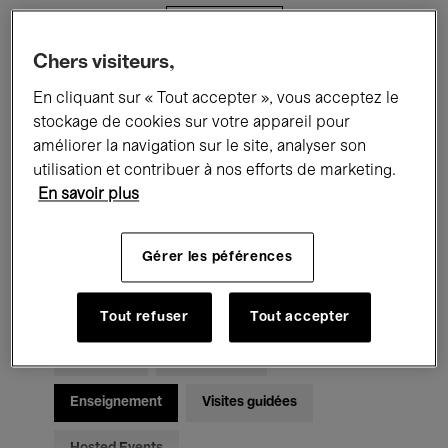
Filtres
Chers visiteurs,
Tous les événements
Concerts
En cliquant sur « Tout accepter », vous acceptez le
stockage de cookies sur votre appareil pour
Expositions
Films
Performances
améliorer la navigation sur le site, analyser son
utilisation et contribuer à nos efforts de marketing.
Rencontres & Débats
Jazz
En savoir plus
Musique classique
Global Music
Gérer les péférences
Musique électronique
Tout refuser
Tout accepter
Pour tous
Kids’ Palace
Enseignement
Visites guidées