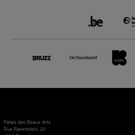
Palais des Beaux-Arts
Rue Ravenstein, 23