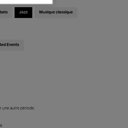
bats
Jazz
Musique classique
ted Events
r une autre période.
té