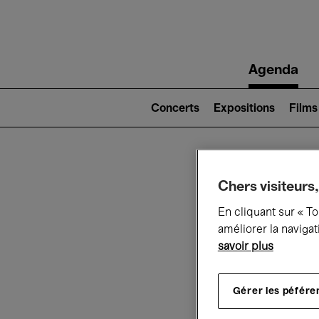
Main
Agenda
navigation
Main
navigation
Concerts
Expositions
Films
(level
2)
Ce q
Chers visiteurs,
En cliquant sur « T
améliorer la navigat
savoir plus
Au
Gérer les péfére