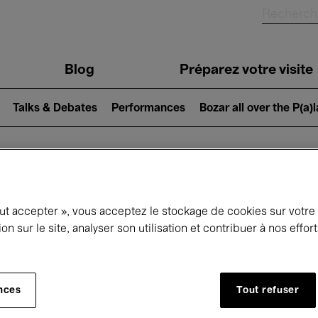
Blog
Préparez votre visite
Talks & Debates
Performances
Bozar all over the P(a)
ui se passe à 
out accepter », vous acceptez le stockage de cookies sur votre
ion sur le site, analyser son utilisation et contribuer à nos effo
jourd'hui
Prochains 7 jours
Mois
nces
Tout refuser
Dimanche 10 Mai 2026