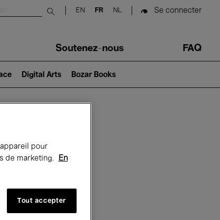
Se connecter
EN
FR
NL
Submit search
Soutenez-nous
FAQ
lace
Digital Arts
Bozar Books
Bozar
 appareil pour
rts de marketing.
En
Tout accepter