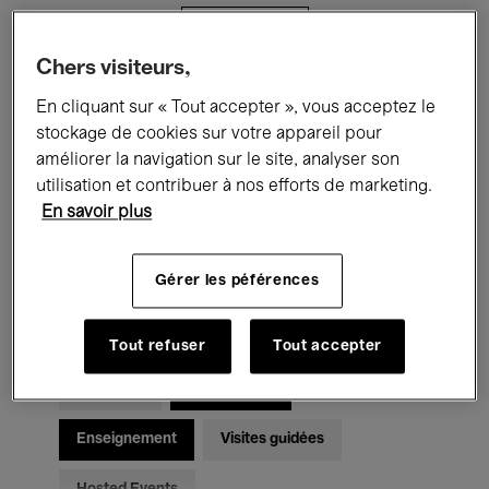
Filtres
Chers visiteurs,
Tous les événements
Concerts
En cliquant sur « Tout accepter », vous acceptez le
stockage de cookies sur votre appareil pour
Expositions
Films
Performances
améliorer la navigation sur le site, analyser son
utilisation et contribuer à nos efforts de marketing.
Rencontres & Débats
Jazz
En savoir plus
Musique classique
Global Music
Gérer les péférences
Musique électronique
Tout refuser
Tout accepter
Pour tous
Kids’ Palace
Enseignement
Visites guidées