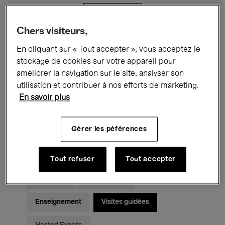
Filtres
Chers visiteurs,
Tous les événements
Concerts
En cliquant sur « Tout accepter », vous acceptez le
stockage de cookies sur votre appareil pour
Expositions
Films
Performances
améliorer la navigation sur le site, analyser son
utilisation et contribuer à nos efforts de marketing.
Rencontres & Débats
Jazz
En savoir plus
Musique classique
Global Music
Gérer les péférences
Musique électronique
Tout refuser
Tout accepter
Pour tous
Kids’ Palace
Enseignement
Visites guidées