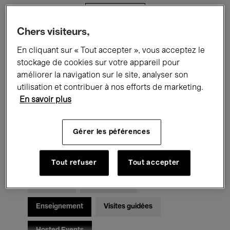
Filtres
Chers visiteurs,
Tous les événements
Concerts
En cliquant sur « Tout accepter », vous acceptez le
stockage de cookies sur votre appareil pour
Expositions
Films
Performances
améliorer la navigation sur le site, analyser son
utilisation et contribuer à nos efforts de marketing.
Rencontres & Débats
Jazz
En savoir plus
Musique classique
Global Music
Gérer les péférences
Musique électronique
Tout refuser
Tout accepter
Pour tous
Kids’ Palace
Enseignement
Visites guidées