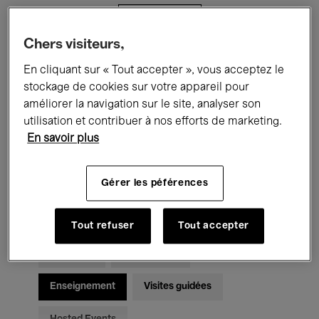
Filtres
Chers visiteurs,
Tous les événements
Concerts
En cliquant sur « Tout accepter », vous acceptez le
stockage de cookies sur votre appareil pour
Expositions
Films
Performances
améliorer la navigation sur le site, analyser son
utilisation et contribuer à nos efforts de marketing.
Rencontres & Débats
Jazz
En savoir plus
Musique classique
Global Music
Gérer les péférences
Musique électronique
Tout refuser
Tout accepter
Pour tous
Kids’ Palace
Enseignement
Visites guidées