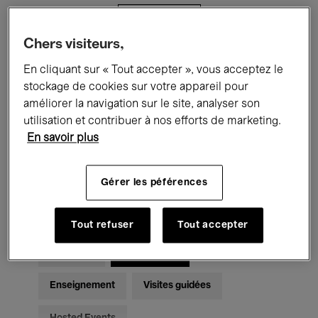
Filtres
Chers visiteurs,
Tous les événements
Concerts
En cliquant sur « Tout accepter », vous acceptez le
stockage de cookies sur votre appareil pour
Expositions
Films
Performances
améliorer la navigation sur le site, analyser son
utilisation et contribuer à nos efforts de marketing.
Rencontres & Débats
Jazz
En savoir plus
Musique classique
Global Music
Gérer les péférences
Musique électronique
Tout refuser
Tout accepter
Pour tous
Kids’ Palace
Enseignement
Visites guidées