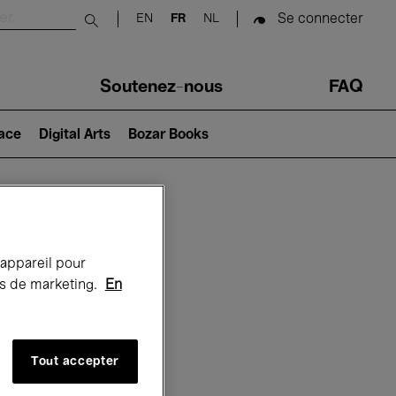
Se connecter
EN
FR
NL
Submit search
Soutenez-nous
FAQ
lace
Digital Arts
Bozar Books
Bozar
 appareil pour
rts de marketing.
En
Tout accepter