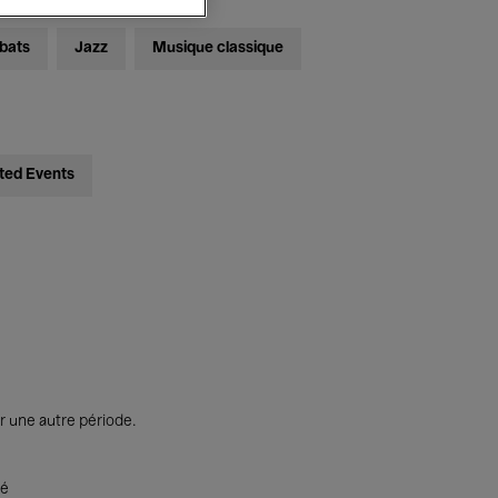
bats
Jazz
Musique classique
ted Events
r une autre période.
té