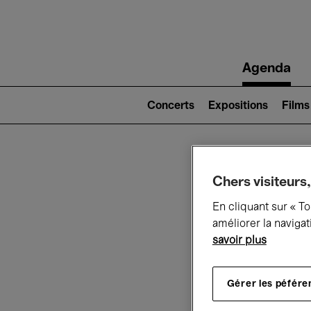
Main
Agenda
navigation
Main
navigation
Concerts
Expositions
Films
(level
2)
Ce q
Chers visiteurs,
En cliquant sur « T
améliorer la navigat
savoir plus
Au
Gérer les péfére