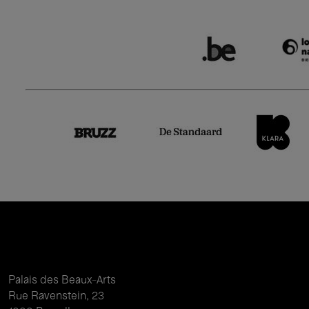
Palais des Beaux-Arts
Rue Ravenstein, 23