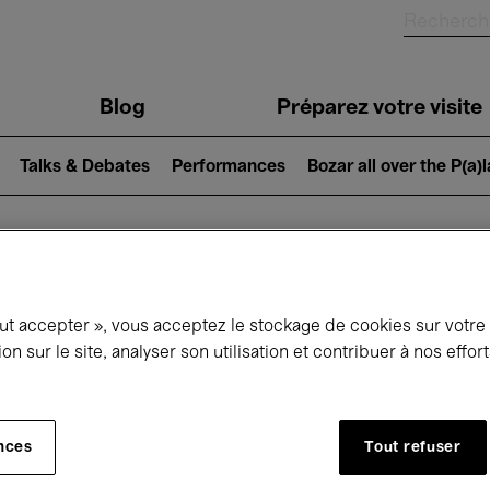
Blog
Préparez votre visite
Talks & Debates
Performances
Bozar all over the P(a)
ui se passe à 
out accepter », vous acceptez le stockage de cookies sur votre
ion sur le site, analyser son utilisation et contribuer à nos effo
jourd'hui
Prochains 7 jours
Mois
nces
Tout refuser
Dimanche 10 Mai 2026