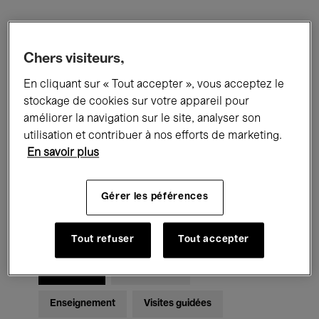
Filtres
Chers visiteurs,
Tous les événements
Concerts
En cliquant sur « Tout accepter », vous acceptez le
stockage de cookies sur votre appareil pour
Expositions
Films
Performances
améliorer la navigation sur le site, analyser son
utilisation et contribuer à nos efforts de marketing.
Rencontres & Débats
Jazz
En savoir plus
Musique classique
Global Music
Gérer les péférences
Musique électronique
Tout refuser
Tout accepter
Pour tous
Kids’ Palace
Enseignement
Visites guidées