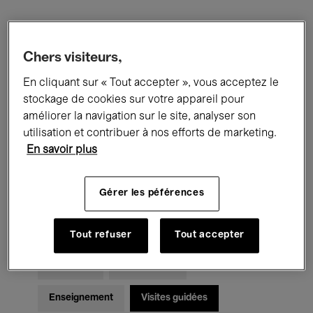
Filtres
Chers visiteurs,
Tous les événements
Concerts
En cliquant sur « Tout accepter », vous acceptez le
stockage de cookies sur votre appareil pour
Expositions
Films
Performances
améliorer la navigation sur le site, analyser son
utilisation et contribuer à nos efforts de marketing.
Rencontres & Débats
Jazz
En savoir plus
Musique classique
Global Music
Gérer les péférences
Musique électronique
Tout refuser
Tout accepter
Pour tous
Kids’ Palace
Enseignement
Visites guidées