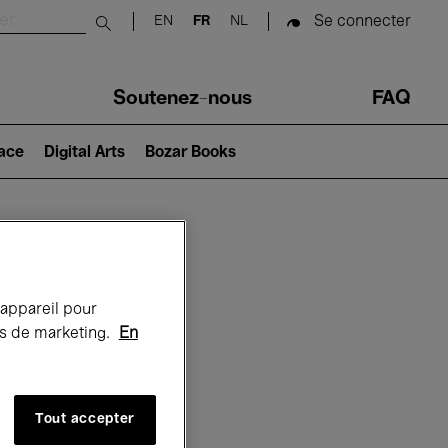
Se connecter
EN
FR
NL
Submit search
Soutenez-nous
FAQ
lace
Digital Arts
Bozar Books
Bozar
 appareil pour
rts de marketing.
En
Tout accepter