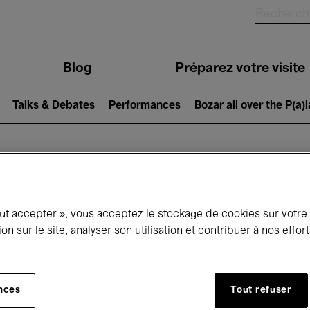
Blog
Préparez votre visite
Talks & Debates
Performances
Bozar all over the P(a)
ui se passe à 
out accepter », vous acceptez le stockage de cookies sur votre
ion sur le site, analyser son utilisation et contribuer à nos effo
jourd'hui
Prochains 7 jours
Mois
nces
Tout refuser
Dimanche 10 - Dimanche 17 Mai 2026