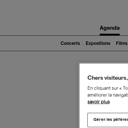
Main
Agenda
navigation
Main
navigation
Concerts
Expositions
Films
(level
2)
Ce q
Chers visiteurs,
En cliquant sur « T
améliorer la navigat
savoir plus
Au
Gérer les péfére