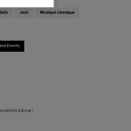
bats
Jazz
Musique classique
ted Events
s bientôt à Bozar !