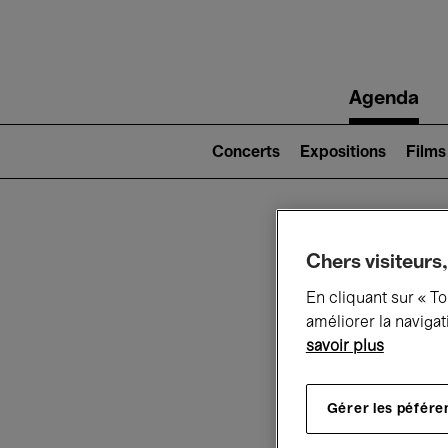
Main
Agenda
navigation
Main
navigation
Concerts
Expositions
Films
(level
2)
Ce q
Chers visiteurs,
En cliquant sur « T
améliorer la navigat
savoir plus
Au
Gérer les péfére