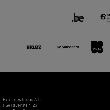
Palais des Beaux-Arts
Rue Ravenstein, 23