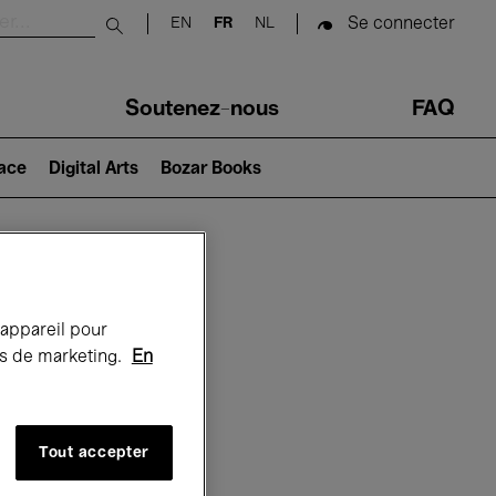
Se connecter
EN
FR
NL
Submit search
Soutenez-nous
FAQ
lace
Digital Arts
Bozar Books
Bozar
 appareil pour
rts de marketing.
En
Tout accepter