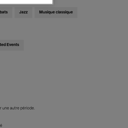
bats
Jazz
Musique classique
ted Events
r une autre période.
té