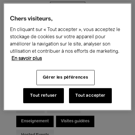
Filtres
Chers visiteurs,
Tous les événements
Concerts
En cliquant sur « Tout accepter », vous acceptez le
stockage de cookies sur votre appareil pour
Expositions
Films
Performances
améliorer la navigation sur le site, analyser son
utilisation et contribuer à nos efforts de marketing.
Rencontres & Débats
Jazz
En savoir plus
Musique classique
Global Music
Gérer les péférences
Musique électronique
Tout refuser
Tout accepter
Pour tous
Kids’ Palace
Enseignement
Visites guidées