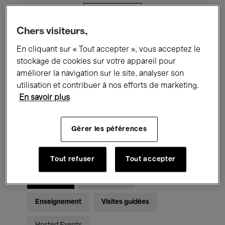
Filtres
Chers visiteurs,
Tous les événements
Concerts
En cliquant sur « Tout accepter », vous acceptez le
stockage de cookies sur votre appareil pour
Expositions
Films
Performances
améliorer la navigation sur le site, analyser son
utilisation et contribuer à nos efforts de marketing.
Rencontres & Débats
Jazz
En savoir plus
Musique classique
Global Music
Gérer les péférences
Musique électronique
Tout refuser
Tout accepter
Pour tous
Kids’ Palace
Enseignement
Visites guidées