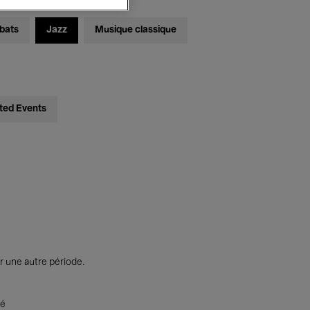
bats
Jazz
Musique classique
ted Events
r une autre période.
té