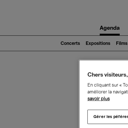
Main
Agenda
navigation
Main
navigation
Concerts
Expositions
Films
(level
2)
Ce q
Chers visiteurs,
En cliquant sur « T
améliorer la navigat
savoir plus
Au
Gérer les péfére