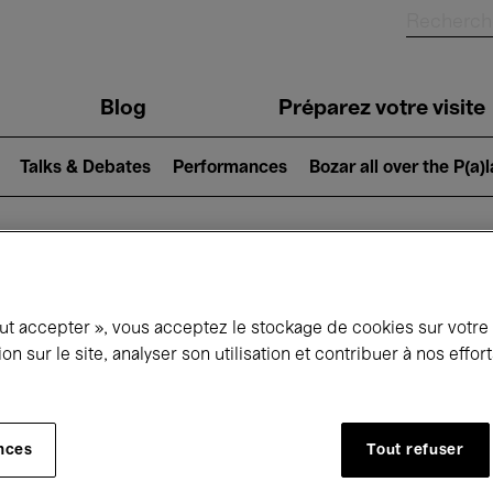
Blog
Préparez votre visite
Talks & Debates
Performances
Bozar all over the P(a)
ui se passe à 
out accepter », vous acceptez le stockage de cookies sur votre
ion sur le site, analyser son utilisation et contribuer à nos effo
jourd'hui
Prochains 7 jours
Mois
nces
Tout refuser
Lundi 11 Mai 2026