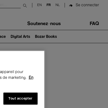
Se connecter
EN
FR
NL
Submit search
Soutenez-nous
FAQ
lace
Digital Arts
Bozar Books
Bozar
 appareil pour
rts de marketing.
En
Tout accepter