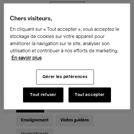
Filtres
Chers visiteurs,
Tous les événements
Concerts
En cliquant sur « Tout accepter », vous acceptez le
stockage de cookies sur votre appareil pour
Expositions
Films
Performances
améliorer la navigation sur le site, analyser son
utilisation et contribuer à nos efforts de marketing.
Rencontres & Débats
Jazz
En savoir plus
Musique classique
Global Music
Gérer les péférences
Musique électronique
Tout refuser
Tout accepter
Pour tous
Kids’ Palace
Enseignement
Visites guidées