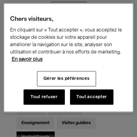
Filtres
Chers visiteurs,
Tous les événements
Concerts
En cliquant sur « Tout accepter », vous acceptez le
stockage de cookies sur votre appareil pour
Expositions
Films
Performances
améliorer la navigation sur le site, analyser son
utilisation et contribuer à nos efforts de marketing.
Rencontres & Débats
Jazz
En savoir plus
Musique classique
Global Music
Gérer les péférences
Musique électronique
Tout refuser
Tout accepter
Pour tous
Kids’ Palace
Enseignement
Visites guidées