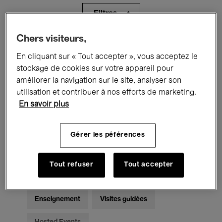
Filtres
Chers visiteurs,
Tous les événements
Concerts
En cliquant sur « Tout accepter », vous acceptez le
Expositions
Films
Performances
stockage de cookies sur votre appareil pour
améliorer la navigation sur le site, analyser son
Rencontres & Débats
Jazz
utilisation et contribuer à nos efforts de marketing.
En savoir plus
Musique classique
Global Music
Gérer les péférences
Musique électronique
Tout refuser
Tout accepter
Pour tous
Kids’ Palace
Enseignement
Visites guidées